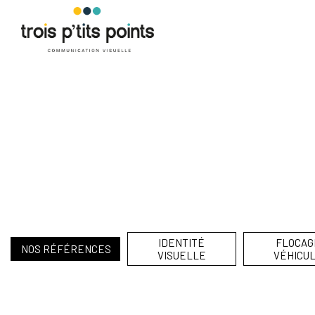
Skip
to
content
IDENTITÉ
FLOCAG
NOS RÉFÉRENCES
VISUELLE
VÉHICU