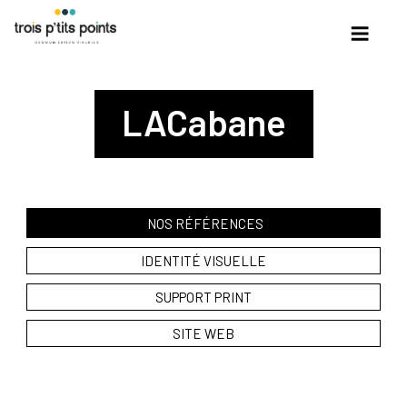
Skip
to
content
LACabane
NOS RÉFÉRENCES
IDENTITÉ VISUELLE
SUPPORT PRINT
SITE WEB