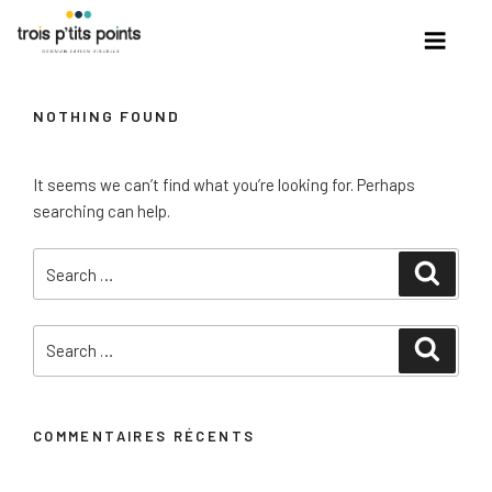
Skip
to
content
NOTHING FOUND
It seems we can’t find what you’re looking for. Perhaps
searching can help.
Search
Search
for:
Search
Search
for:
COMMENTAIRES RÉCENTS